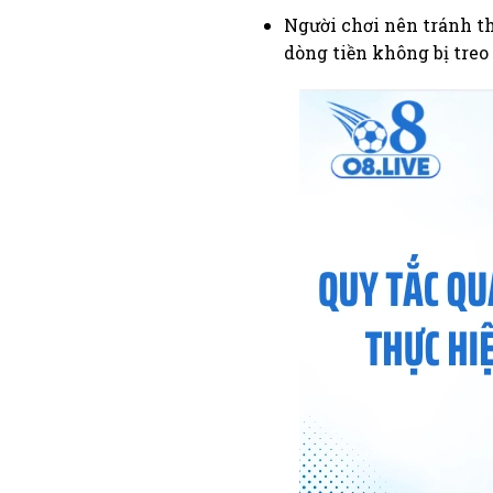
Người chơi nên tránh t
dòng tiền không bị treo 