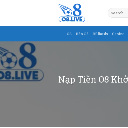
Skip
to
content
O8
Bắn Cá
Billiards
Casino
Nạp Tiền O8 Khở