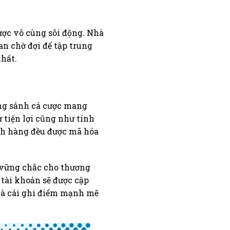
ược vô cùng sôi động. Nhà
an chờ đợi để tập trung
nhất.
ững sảnh cá cược mang
 tiện lợi cũng như tính
ách hàng đều được mã hóa
 vững chắc cho thương
 tài khoản sẽ được cập
nhà cái ghi điểm mạnh mẽ