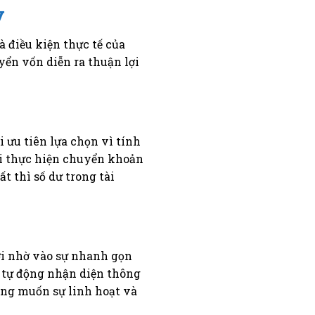
y
 điều kiện thực tế của
yển vốn diễn ra thuận lợi
 ưu tiên lựa chọn vì tính
rồi thực hiện chuyển khoản
t thì số dư trong tài
i nhờ vào sự nhanh gọn
 tự động nhận diện thông
ong muốn sự linh hoạt và