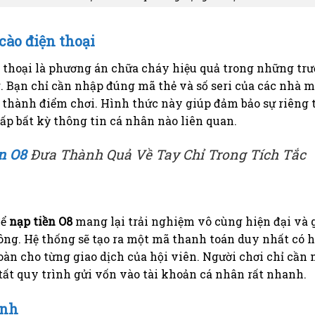
cào điện thoại
n thoại là phương án chữa cháy hiệu quả trong những tr
g. Bạn chỉ cần nhập đúng mã thẻ và số seri của các nhà 
i thành điểm chơi. Hình thức này giúp đảm bảo sự riêng 
ấp bất kỳ thông tin cá nhân nào liên quan.
n O8
Đưa Thành Quả Về Tay Chỉ Trong Tích Tắc
để
nạp tiền O8
mang lại trải nghiệm vô cùng hiện đại và 
công. Hệ thống sẽ tạo ra một mã thanh toán duy nhất có h
oàn cho từng giao dịch của hội viên. Người chơi chỉ cầ
tất quy trình gửi vốn vào tài khoản cá nhân rất nhanh.
anh