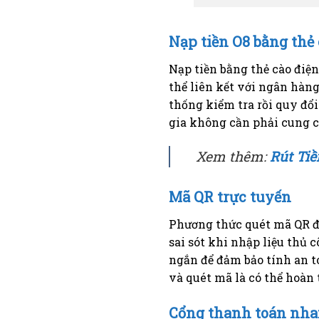
Nạp tiền O8 bằng thẻ 
Nạp tiền bằng thẻ cào điệ
thể liên kết với ngân hàn
thống kiểm tra rồi quy đổ
gia không cần phải cung c
Xem thêm:
Rút Tiề
Mã QR trực tuyến
Phương thức quét mã QR 
sai sót khi nhập liệu thủ 
ngắn để đảm bảo tính an t
và quét mã là có thể hoàn 
Cổng thanh toán nh