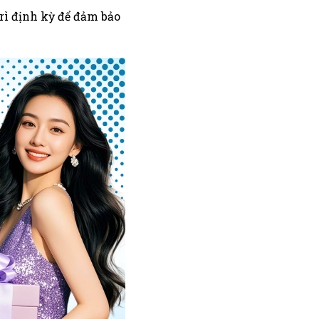
rì định kỳ để đảm bảo