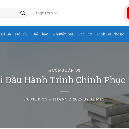
Languages
Đá Gà
Nổ Hũ
Thể Thao
Khuyến Mãi
Tin Tức
Link Dự Phòng
HƯỚNG DẪN O8
i Đầu Hành Trình Chinh Phục Đ
POSTED ON
8 THÁNG 2, 2026
BY
ADMIN