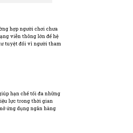
ường hợp người chơi chưa
mạng viễn thông lớn để hệ
tư tuyệt đối vì người tham
giúp hạn chế tối đa những
iệu lực trong thời gian
n mở ứng dụng ngân hàng