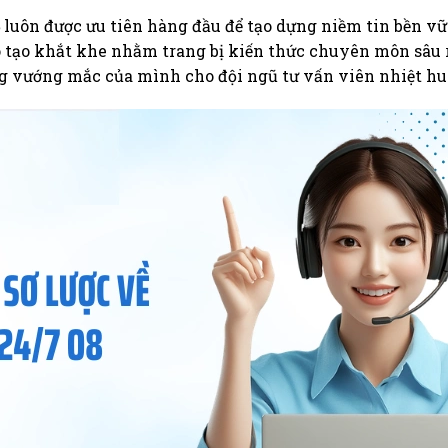
luôn được ưu tiên hàng đầu để tạo dựng niềm tin bền vữ
o tạo khắt khe nhằm trang bị kiến thức chuyên môn sâu r
 vướng mắc của mình cho đội ngũ tư vấn viên nhiệt hu