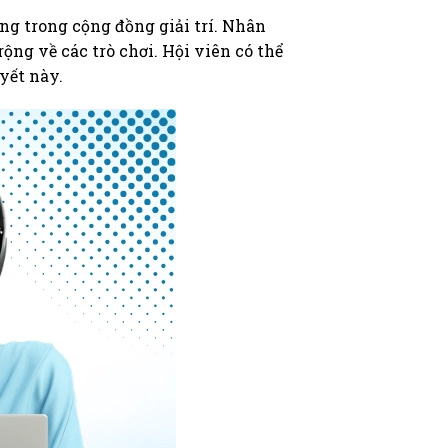
ng trong cộng đồng giải trí. Nhân
ộng về các trò chơi. Hội viên có thể
yết này.