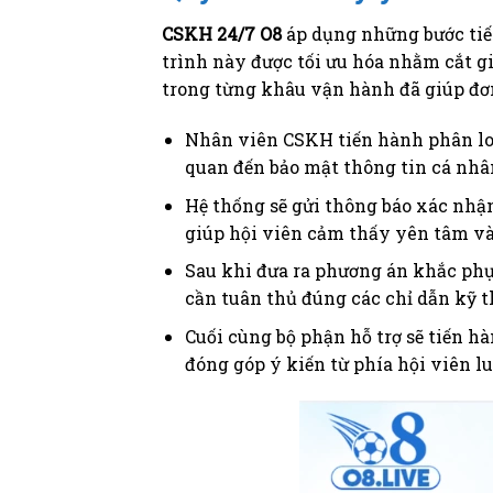
CSKH 24/7 O8
áp dụng những bước tiếp
trình này được tối ưu hóa nhằm cắt gi
trong từng khâu vận hành đã giúp đơn 
Nhân viên CSKH
tiến hành phân lo
quan đến bảo mật thông tin cá nhân
Hệ thống sẽ gửi thông báo xác nhận
giúp hội viên cảm thấy yên tâm và 
Sau khi đưa ra phương án khắc phục
cần tuân thủ đúng các chỉ dẫn kỹ t
Cuối cùng bộ phận hỗ trợ sẽ tiến hà
đóng góp ý kiến từ phía hội viên lu