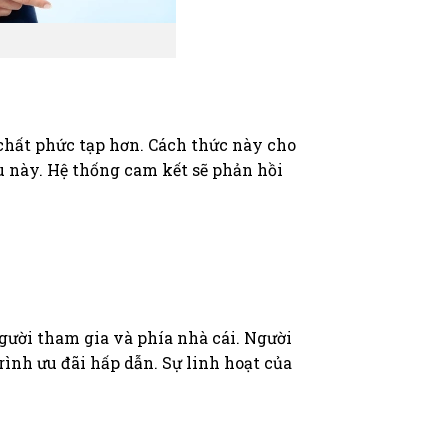
chất phức tạp hơn. Cách thức này cho
au này. Hệ thống cam kết sẽ phản hồi
gười tham gia và phía nhà cái. Người
ình ưu đãi hấp dẫn. Sự linh hoạt của