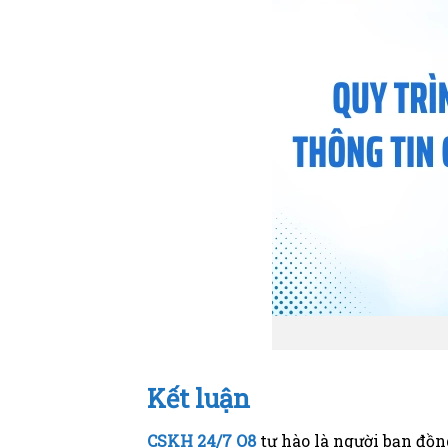
Kết luận
CSKH 24/7 O8
tự hào là người bạn đồn