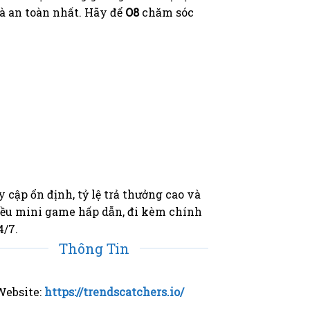
à an toàn nhất. Hãy để
O8
chăm sóc
 cập ổn định, tỷ lệ trả thưởng cao và
nhiều mini game hấp dẫn, đi kèm chính
4/7.
Thông Tin
Website:
https://trendscatchers.io/